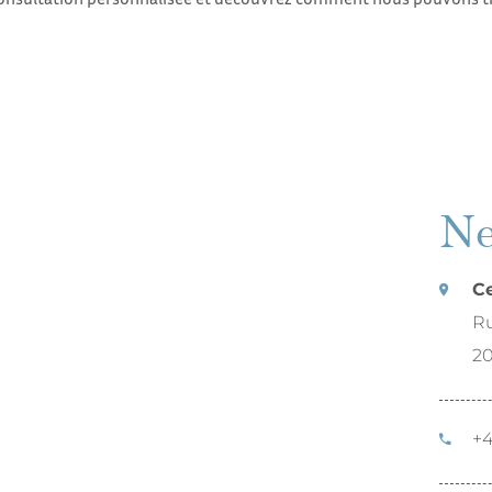
Ne
C
Ru
2
+4