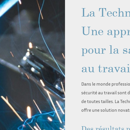
La Techn
Une appr
pour la s
au travai
Dans le monde profession
sécurité au travail sont
de toutes tailles. La Tec
offre une solution novatr
Des résultats 