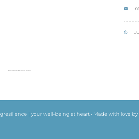
in
Lu
Powered by
embedgooglemaps DE
&
new york bus tours | hop on hop off bus
gresilience | your well-being at heart • Made with love by