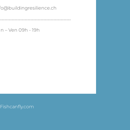
fo@buildingresilience.ch
n – Ven 09h - 19h
 Fishcanfly.com